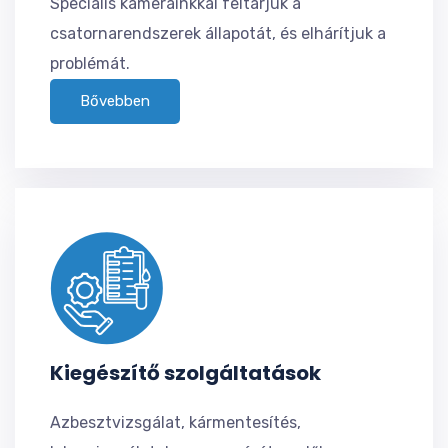
Speciális kameráinkkal feltárjuk a
csatornarendszerek állapotát, és elhárítjuk a
problémát.
Bővebben
Kiegészítő szolgáltatások
Azbesztvizsgálat, kármentesítés,