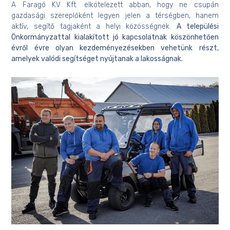
A Faragó KV Kft. elkötelezett abban, hogy ne csupán
gazdasági szereplőként legyen jelen a térségben, hanem
aktív, segítő tagjaként a helyi közösségnek.
A települési
Önkormányzattal kialakított jó kapcsolatnak köszönhetően
évről évre olyan kezdeményezésekben vehetünk részt,
amelyek valódi segítséget nyújtanak a lakosságnak.