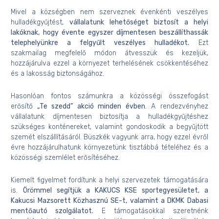
Mivel a községben nem szerveznek évenkénti veszélyes
hulladékgyűjtést,
vállalatunk lehetőséget biztosít a helyi
lakóknak, hogy évente egyszer díjmentesen beszállíthassák
telephelyünkre a felgyűlt veszélyes hulladékot.
Ezt
szakmailag megfelelő módon átvesszük és kezeljük,
hozzájárulva ezzel a környezet terhelésének csökkentéséhez
és a lakosság biztonságához.
Hasonlóan fontos számunkra a közösségi összefogást
erősítő
„Te szedd” akció minden évben
. A rendezvényhez
vállalatunk díjmentesen biztosítja a hulladékgyűjtéshez
szükséges konténereket, valamint gondoskodik a begyűjtött
szemét elszállításáról. Büszkék vagyunk arra, hogy ezzel évről
évre hozzájárulhatunk környezetünk tisztábbá tételéhez és a
közösségi szemlélet erősítéséhez.
Kiemelt figyelmet fordítunk a helyi szervezetek támogatására
is.
Örömmel segítjük a KAKUCS KSE sportegyesületet, a
Kakucsi Mazsorett Közhasznú SE-t, valamint a DKMK Dabasi
mentőautó szolgálatot.
E támogatásokkal szeretnénk