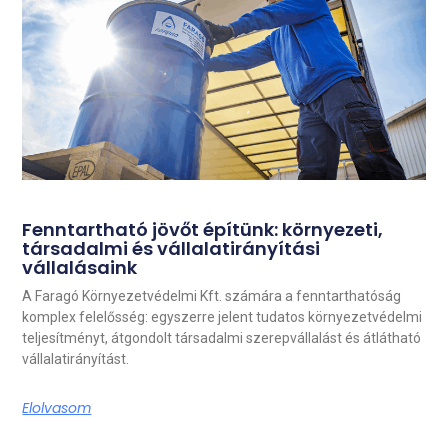
Fenntartható jövőt építünk: környezeti,
társadalmi és vállalatirányítási
vállalásaink
A Faragó Környezetvédelmi Kft. számára a fenntarthatóság
komplex felelősség: egyszerre jelent tudatos környezetvédelmi
teljesítményt, átgondolt társadalmi szerepvállalást és átlátható
vállalatirányítást.
Elolvasom