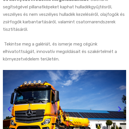
segítségével pillanatképeket kaphat hulladékgyűjtésről,
veszélyes és nem veszélyes hulladék kezeléséről, olajfogók és
zsírfogók karbantartásáról, valamint csatornarendszerek
tisztításáról.
Tekintse meg a galériát, és ismerje meg cégünk
elhivatottságát, innovatív megoldásait és szakértelmét a
környezetvédelem területén.