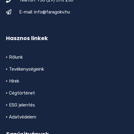
Telefon: +36 (29) 576 230
E-mail: info@faragokv.hu
Hasznos linkek
Rólunk
Tevékenységeink
Hírek
Cégtörténet
ESG jelentés
Adatvédelem