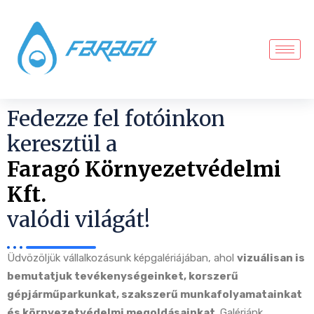
Fedezze fel fotóinkon
keresztül a
Faragó Környezetvédelmi
Kft.
valódi világát!
Üdvözöljük vállalkozásunk képgalériájában, ahol
vizuálisan is
bemutatjuk tevékenységeinket, korszerű
gépjárműparkunkat, szakszerű munkafolyamatainkat
és környezetvédelmi megoldásainkat
. Galériánk