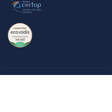
Faragó Környezetvédelmi Kft. - Minden jog
fenntartva 2025.
FACEBOOK