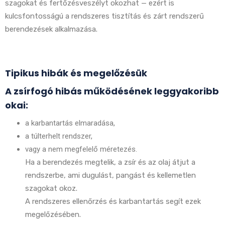
szagokat és fertőzésveszélyt okozhat — ezért is
kulcsfontosságú a rendszeres tisztítás és zárt rendszerű
berendezések alkalmazása.
Tipikus hibák és megelőzésük
A zsírfogó hibás működésének leggyakoribb
okai:
a karbantartás elmaradása,
a túlterhelt rendszer,
vagy a nem megfelelő méretezés.
Ha a berendezés megtelik, a zsír és az olaj átjut a
rendszerbe, ami dugulást, pangást és kellemetlen
szagokat okoz.
A rendszeres ellenőrzés és karbantartás segít ezek
megelőzésében.