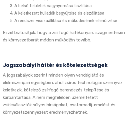
A belső felületek nagynyomású tisztítása
A keletkezett hulladék begyűjtése és elszállítása
A rendszer visszaállítása és működésének ellenőrzése
Ezzel biztosítjuk, hogy a zsírfogó hatékonyan, szagmentesen
és környezetbarát módon működjön tovább.
Jogszabályi háttér és kötelezettségek
A jogszabályok szerint minden olyan vendéglátó és
élelmiszeripari egységben, ahol zsíros technológiai szennyvíz
keletkezik, kötelező zsírfogó berendezés telepítése és
karbantartása. A nem megfelelően üzemeltetett
zsírleválasztók súlyos bírságokat, csatornadíj-emelést és
környezetszennyezést eredményezhetnek.