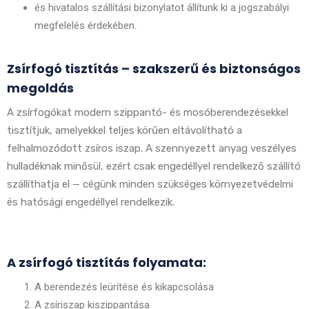
és hivatalos szállítási bizonylatot állítunk ki a jogszabályi
megfelelés érdekében.
Zsírfogó tisztítás – szakszerű és biztonságos
megoldás
A zsírfogókat modern szippantó- és mosóberendezésekkel
tisztítjuk, amelyekkel teljes körűen eltávolítható a
felhalmozódott zsíros iszap. A szennyezett anyag veszélyes
hulladéknak minősül, ezért csak engedéllyel rendelkező szállító
szállíthatja el — cégünk minden szükséges környezetvédelmi
és hatósági engedéllyel rendelkezik.
A zsírfogó tisztítás folyamata:
A berendezés leürítése és kikapcsolása
A zsíriszap kiszippantása