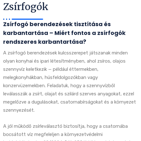
Zsírfogók
Zsírfogó berendezések tisztítása és
karbantartása – Miért fontos a zsírfogók
rendszeres karbantartása?
A zsírfogó berendezések kulcsszerepet játszanak minden
olyan konyhai és ipari létesítményben, ahol zsíros, olajos
szennyvíz keletkezik — például éttermekben,
melegkonyhákban, húsfeldolgozókban vagy
konzervüzemekben. Feladatuk, hogy a szennyvízből
leválasszák a zsírt, olajat és szilárd szerves anyagokat, ezzel
megelőzve a dugulásokat, csatornabírságokat és a környezet
szennyezését.
A jól működő zsírleválasztó biztosítja, hogy a csatornába
bocsátott víz megfeleljen a környezetvédelmi