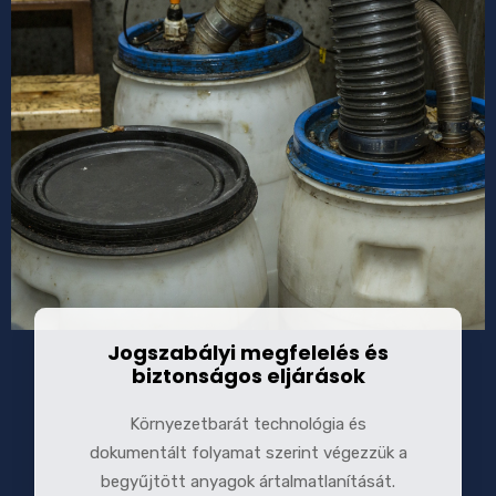
Jogszabályi megfelelés és
biztonságos eljárások
Környezetbarát technológia és
dokumentált folyamat szerint végezzük a
begyűjtött anyagok ártalmatlanítását.