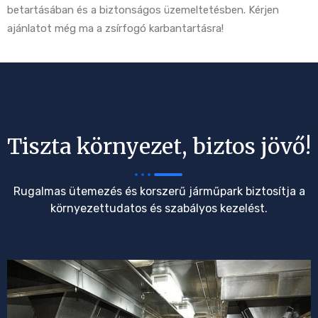
betartásában és a biztonságos üzemeltetésben. Kérjen
ajánlatot még ma a zsírfogó karbantartásra!
Tiszta környezet, biztos jövő!
Rugalmas ütemezés és korszerű járműpark biztosítja a
környezettudatos és szabályos kezelést.