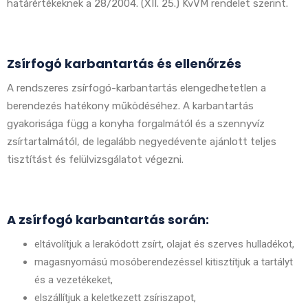
határértékeknek a 28/2004. (XII. 25.) KvVM rendelet szerint.
Zsírfogó karbantartás és ellenőrzés
A rendszeres zsírfogó-karbantartás elengedhetetlen a
berendezés hatékony működéséhez. A karbantartás
gyakorisága függ a konyha forgalmától és a szennyvíz
zsírtartalmától, de legalább negyedévente ajánlott teljes
tisztítást és felülvizsgálatot végezni.
A zsírfogó karbantartás során:
eltávolítjuk a lerakódott zsírt, olajat és szerves hulladékot,
magasnyomású mosóberendezéssel kitisztítjuk a tartályt
és a vezetékeket,
elszállítjuk a keletkezett zsíriszapot,