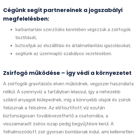
Cégünk segít partnereinek a jogszabályi
megfelelésben:
karbantartási szerződés keretében végezzük a zsírfogók
tisztítását,
biztosítjuk az elszállítási és ártalmatlanítási igazolásokat,
segítünk az üzemnapló szabályos vezetésében.
Zsírfogó működése – így védi a környezetet
A zsírfogók gravitációs elven működnek, vegyszer használata
nélkül. A szennyvíz a tartályban lelassul, így a nehezebb
szilárd anyagok kiülepednek, míg a könnyebb olajok és zsírok
felúsznak a felszínre. Az előtisztított víz ezután
biztonságosan továbbvezethető a csatornába, a
visszamaradt zsíros iszap pedig begyűjtésre kerül. A
felhalmozódott zsír gyorsan bomlásnak indul, ami kellemetlen