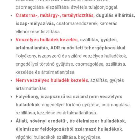
csomagolása, elszállítása, átvétele tulajdonjoggal.
Csatorna-, műtárgy-, tartálytisztítás
, dugulás elhárítás,
iszap-mélyszívás,
csatornarendszerek, kamerás
ellenőrzése tisztítása.
Veszélyes hulladék kezelés
, szállítás, gyűjtés,
ártalmatlanítás, ADR minősített tehergépkocsikkal.
Folyékony, iszapszerű és szilárd veszélyes hulladékok,
engedéllyel történő gyűjtése, csomagolása, szállítása,
kezelése és ártalmatlanítása.
Nem veszélyes hulladék kezelés
, szállítás, gyűjtés
ártalmatlanítás.
Folyékony, iszapszerű és szilárd nem veszélyes
hulladékok
, engedéllyel történő gyűjtése, csomagolása,
szállítása, kezelése és ártalmatlanítása.
Állati, növényi eredetű-, és élelmiszer hulladékok,
élelmiszer feldolgozásból származó hulladékok
,
vágóhídi hulladékok szállítása, begyűjtése.