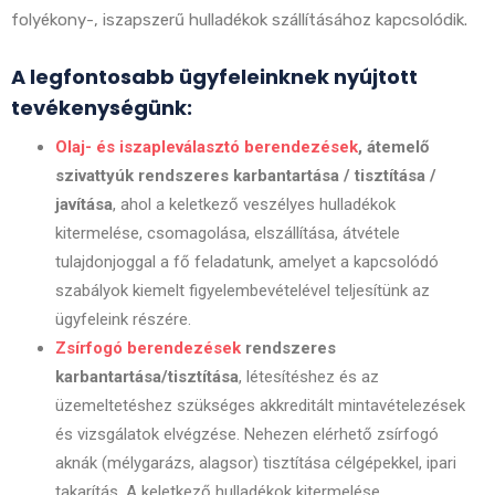
folyékony-, iszapszerű hulladékok szállításához kapcsolódik.
A legfontosabb ügyfeleinknek nyújtott
tevékenységünk:
Olaj- és iszapleválasztó berendezések
, átemelő
szivattyúk rendszeres karbantartása / tisztítása /
javítása
, ahol a keletkező veszélyes hulladékok
kitermelése, csomagolása, elszállítása, átvétele
tulajdonjoggal a fő feladatunk, amelyet a kapcsolódó
szabályok kiemelt figyelembevételével teljesítünk az
ügyfeleink részére.
Zsírfogó berendezések
rendszeres
karbantartása/tisztítása
, létesítéshez és az
üzemeltetéshez szükséges akkreditált mintavételezések
és vizsgálatok elvégzése. Nehezen elérhető zsírfogó
aknák (mélygarázs, alagsor) tisztítása célgépekkel, ipari
takarítás. A keletkező hulladékok kitermelése,