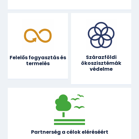
Szárazföldi
Felelős fogyasztás és
ökoszisztémák
termelés
védelme
Partnerség a célok eléréséért