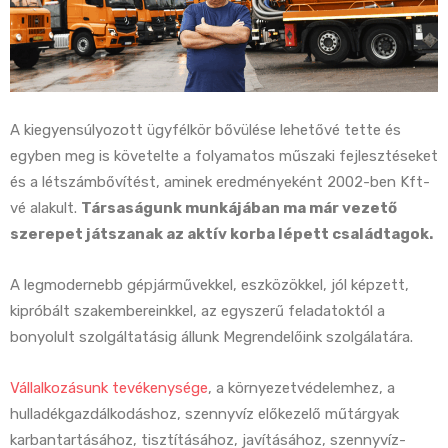
A kiegyensúlyozott ügyfélkör bővülése lehetővé tette és
egyben meg is követelte a folyamatos műszaki fejlesztéseket
és a létszámbővítést, aminek eredményeként 2002-ben Kft-
vé alakult.
Társaságunk munkájában ma már vezető
szerepet játszanak az aktív korba lépett családtagok.
A legmodernebb gépjárművekkel, eszközökkel, jól képzett,
kipróbált szakembereinkkel, az egyszerű feladatoktól a
bonyolult szolgáltatásig állunk Megrendelőink szolgálatára.
Vállalkozásunk tevékenysége
, a környezetvédelemhez, a
hulladékgazdálkodáshoz, szennyvíz előkezelő műtárgyak
karbantartásához, tisztításához, javításához, szennyvíz-