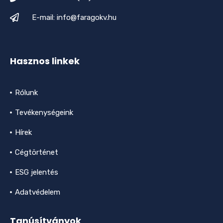
E-mail: info@faragokv.hu
Hasznos linkek
Rólunk
Tevékenységeink
Hírek
Cégtörténet
ESG jelentés
Adatvédelem
Tanúsítványok