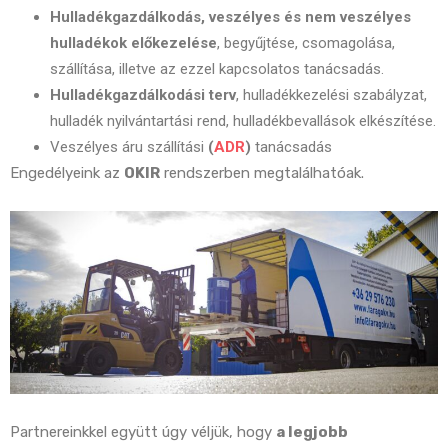
Hulladékgazdálkodás, veszélyes és nem veszélyes
hulladékok előkezelése
, begyűjtése, csomagolása,
szállítása, illetve az ezzel kapcsolatos tanácsadás.
Hulladékgazdálkodási terv
, hulladékkezelési szabályzat,
hulladék nyilvántartási rend, hulladékbevallások elkészítése.
Veszélyes áru szállítási
(
ADR
)
tanácsadás
Engedélyeink az
OKIR
rendszerben megtalálhatóak.
Partnereinkkel együtt úgy véljük, hogy
a legjobb